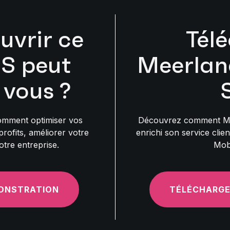
uvrir ce
Tél
S peut
Meerlan
 vous ?
mment optimiser vos
Découvrez comment Me
rofits, améliorer votre
enrichi son service clie
otre entreprise.
Mob
ONSTRATION
TÉLÉCHARGE