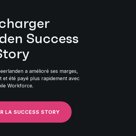
écharger
den Success
Story
erlanden a amélioré ses marges,
nt et été payé plus rapidement avec
ile Workforce.
R LA SUCCESS STORY