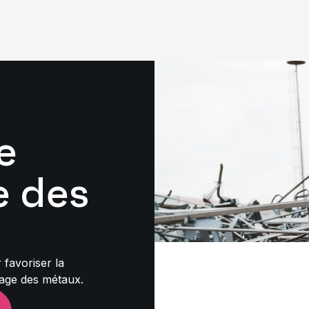
e
e des
 favoriser la
clage des métaux.