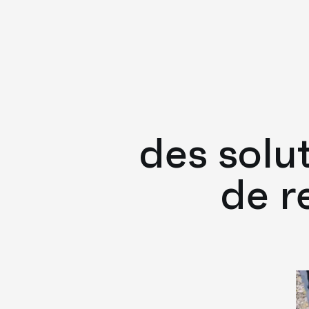
des solu
de r