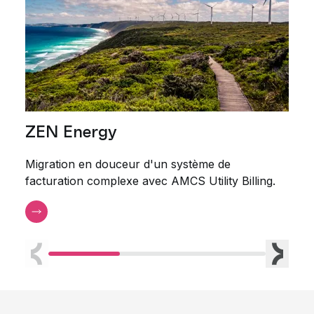
ZEN Energy
Sh
eau
Migration en douceur d'un système de
réu
facturation complexe avec AMCS Utility Billing.
AMCS
resp
usée
surv
Précédent
Suivan
comm
aux 