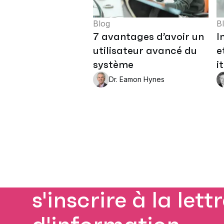
Blog
B
7 avantages d’avoir un
I
utilisateur avancé du
e
système
i
Dr. Eamon Hynes
s'inscrire à la lett