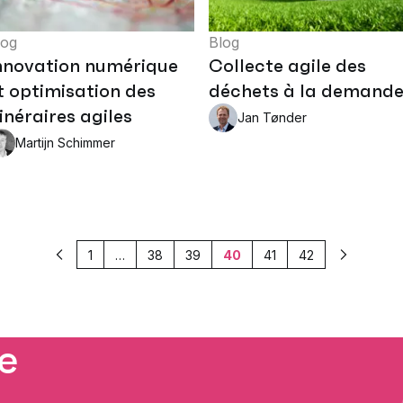
log
Blog
nnovation numérique
Collecte agile des
t optimisation des
déchets à la demand
tinéraires agiles
Jan Tønder
Martijn Schimmer
1
…
38
39
40
41
42
Précédent
Suivant
re