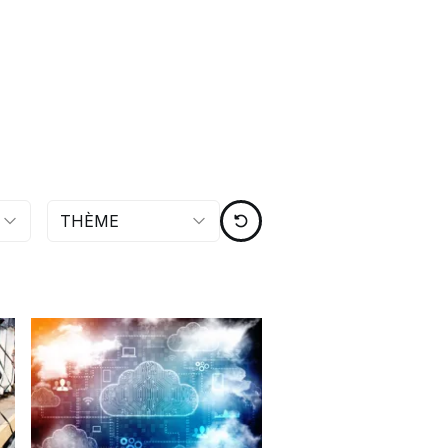
THÈME
REMISE À ZÉRO