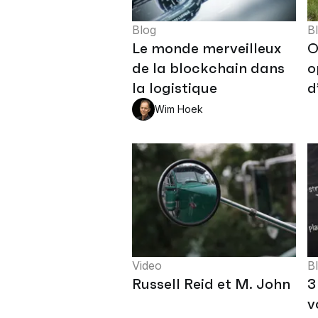
Blog
B
Le monde merveilleux
O
de la blockchain dans
o
la logistique
d
Wim Hoek
Video
B
Russell Reid et M. John
3
v