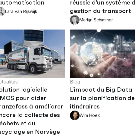
’automatisation
réussie d’un système 
gestion du transport
Lara van Rijswijk
Martijn Schimmer
tualités
Blog
olution logicielle
L’impact du Big Data
MCS pour aider
sur la planification de
ranzefoss à améliorer
itinéraires
ncore la collecte des
Wim Hoek
échets et du
ecyclage en Norvège