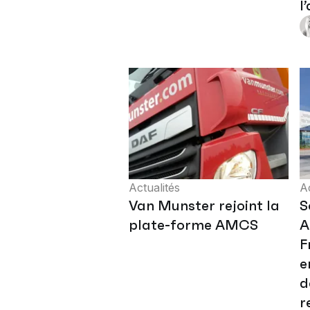
l
Actualités
Ac
Van Munster rejoint la
S
plate-forme AMCS
A
F
e
d
r