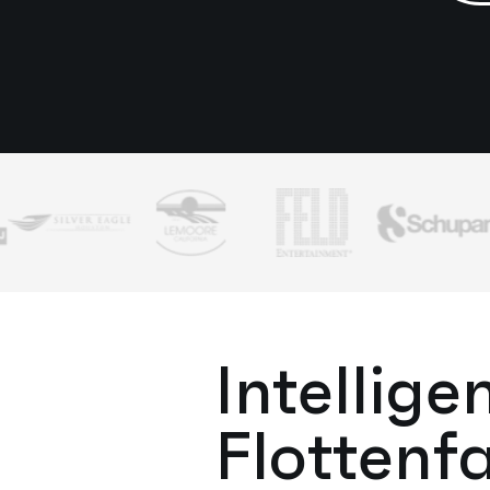
Intellig
Flottenf