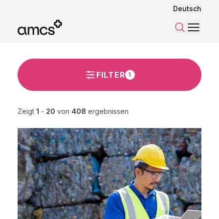
Deutsch
Menü
Suchen
FILTER
1
Zeigt
1
-
20
von
408
ergebnissen