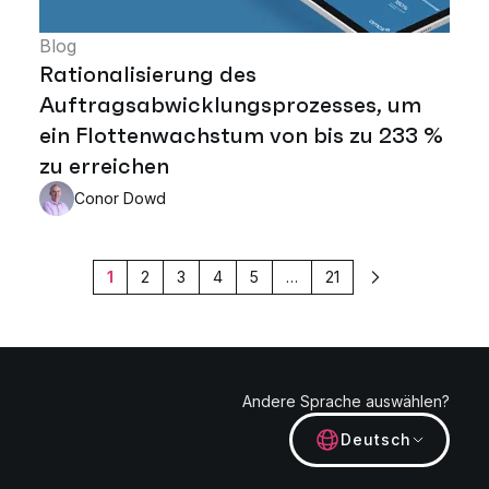
Blog
Rationalisierung des
Auftragsabwicklungsprozesses, um
ein Flottenwachstum von bis zu 233 %
zu erreichen
Conor Dowd
1
2
3
4
5
…
21
Weiter
Andere Sprache auswählen?
Deutsch