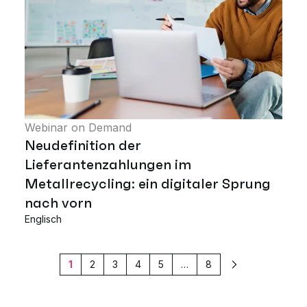
Webinar on Demand
Neudefinition der
Lieferantenzahlungen im
Metallrecycling: ein digitaler Sprung
nach vorn
Englisch
1
2
3
4
5
…
8
Weiter