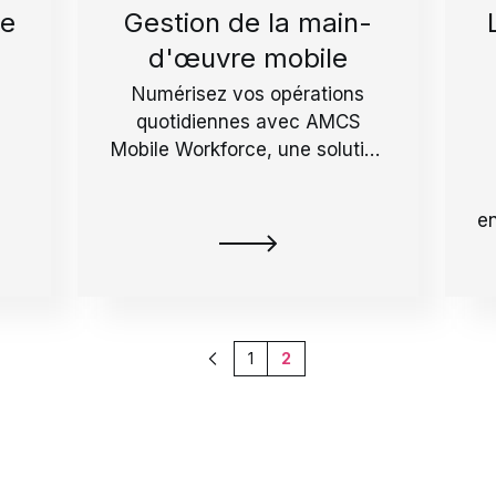
ge
Gestion de la main-
d'œuvre mobile
Numérisez vos opérations
quotidiennes avec AMCS
Mobile Workforce, une solution
efficace pour votre équipe sur
le terrain.
en
1
2
Précédent