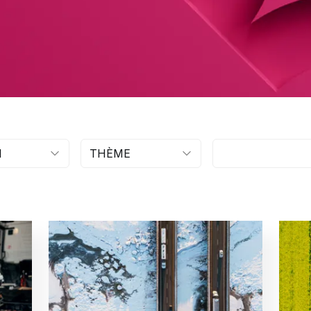
{Generic.Search}
N
THÈME