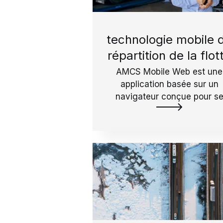
technologie mobile 
répartition de la flot
AMCS Mobile Web est une
application basée sur un
navigateur conçue pour s
connecter directement à
AMCS Fleet Planner via un
smartphone ou une tablette