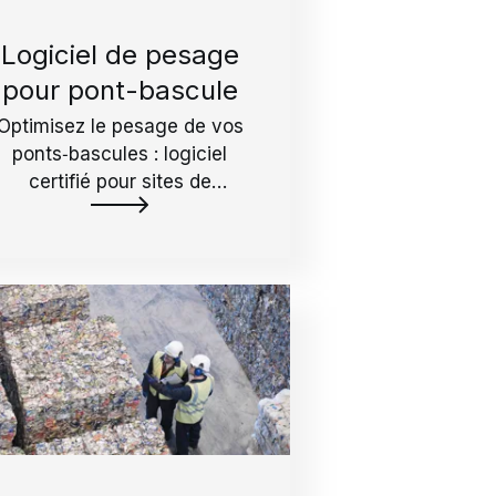
Logiciel de pesage
pour pont-bascule
Optimisez le pesage de vos
ponts‑bascules : logiciel
certifié pour sites de
traitement, transfert et
ecyclage. Données en temps
el, tarification flexible, moins
de papier et d’administratif.
Réservez une démo.