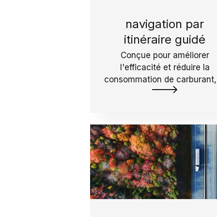
navigation par
itinéraire guidé
Conçue pour améliorer
l'efficacité et réduire la
consommation de carburant,
navigation guidée AMCS off
un guidage pas à pas aux
conducteurs en déplacemen