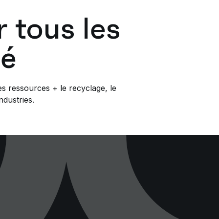
 tous les
té
es ressources + le recyclage, le
ndustries.