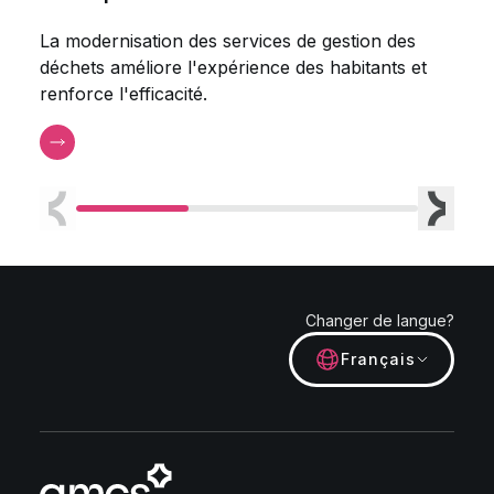
La modernisation des services de gestion des
Comm
déchets améliore l'expérience des habitants et
gest
renforce l'efficacité.
améli
jeté 
Précédent
Suivan
Changer de langue?
Français