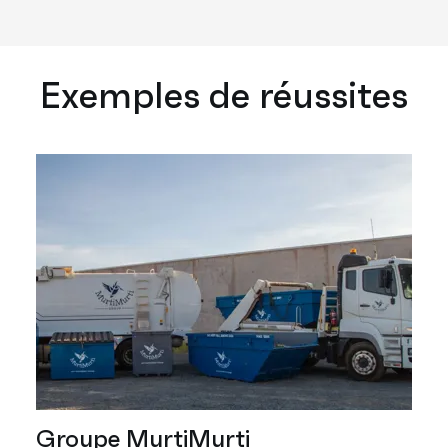
Exemples de réussites
Groupe MurtiMurti
Ca