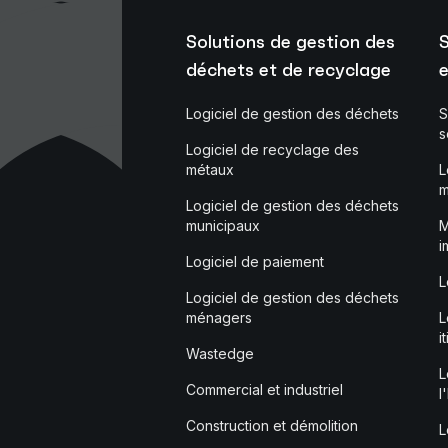
Solutions de gestion des
S
déchets et de recyclage
e
Logiciel de gestion des déchets
S
s
Logiciel de recyclage des
métaux
L
m
Logiciel de gestion des déchets
municipaux
M
i
Logiciel de paiement
L
Logiciel de gestion des déchets
ménagers
L
i
Wastedge
L
Commercial et industriel
l
Construction et démolition
L