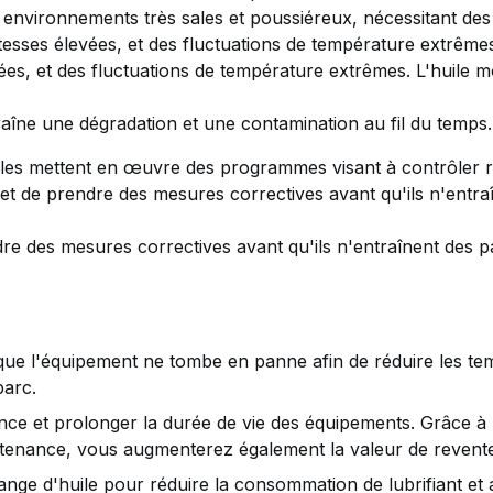
des environnements très sales et poussiéreux, nécessitant de
tesses élevées, et des fluctuations de température extrême
es, et des fluctuations de température extrêmes. L'huile mot
ntraîne une dégradation et une contamination au fil du temps.
bles mettent en œuvre des programmes visant à contrôler rég
s et de prendre des mesures correctives avant qu'ils n'ent
dre des mesures correctives avant qu'ils n'entraînent des 
ue l'équipement ne tombe en panne afin de réduire les temp
parc.
nce et prolonger la durée de vie des équipements. Grâce à 
intenance, vous augmenterez également la valeur de revent
dange d'huile pour réduire la consommation de lubrifiant et a