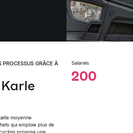
Salariés
 PROCESSUS GRÂCE À
200
 Karle
taille moyenne
chets qui emploie plus de
cycling propose une