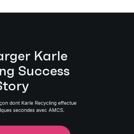
arger Karle
ing Success
Story
açon dont Karle Recycling effectue
elques secondes avec AMCS.