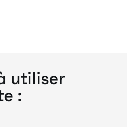
 utiliser
e :