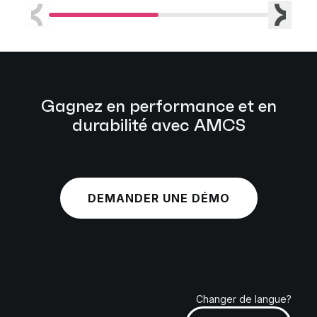
était de réduire les coûts de transport, d'avoir
la q
Précédent
Suivan
une vue d'ensemble en temps réel du transport
d'exc
et d'assurer un approvisionnement stable en
porcs.
Gagnez en performance et en
durabilité avec AMCS
DEMANDER UNE DÉMO
Changer de langue?