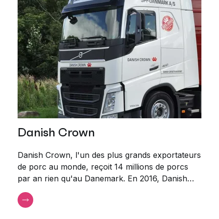
Danish Crown
SP
Danish Crown, l'un des plus grands exportateurs
Le d
de porc au monde, reçoit 14 millions de porcs
spéc
par an rien qu'au Danemark. En 2016, Danish
repr
Crown a acquis un système de planification des
plan
transports auprès d'AMCS et l'a mis à la
de p
disposition de tous ses transporteurs. L'objectif
à bi