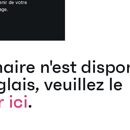
enir de votre
age.
aire n'est dispo
lais, veuillez le
 ici
.