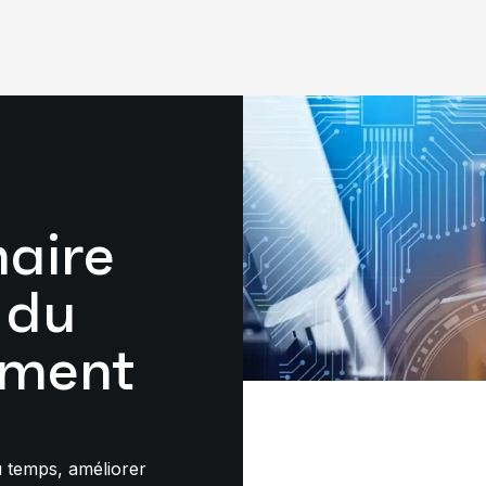
naire
 du
ement
u temps, améliorer