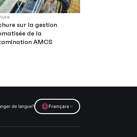
hure
hure sur la gestion
omatisée de la
tamination AMCS
nger de langue?
Français