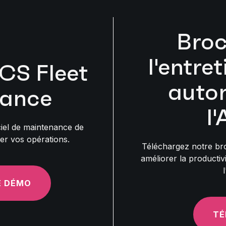
Broc
l'entre
S Fleet
auto
ance
l
iel de maintenance de
er vos opérations.
Téléchargez notre b
améliorer la productiv
E DÉMO
TÉ