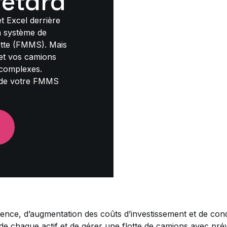
retard
t Excel derrière
n système de
lotte (FMMS). Mais
et vos camions
 complexes.
 de votre FMMS
ce, d’augmentation des coûts d’investissement et de condi
i de chaque actif et de gérer une flotte de camions avec prévi