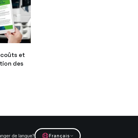
 coûts et
tion des
nger de langue?
Français