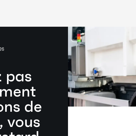
26
z pas
ement
ons de
e, vous