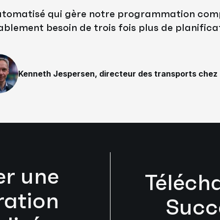
utomatisé qui gère notre programmation comp
blement besoin de trois fois plus de planifica
Kenneth Jespersen, directeur des transports che
r une
Téléch
ation
Succ