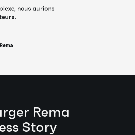
lexe, nous aurions
teurs.
z Rema
arger Rema
ess Story