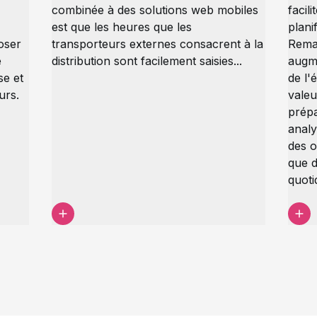
combinée à des solutions web mobiles
facili
est que les heures que les
plani
poser
transporteurs externes consacrent à la
Rema.
e
distribution sont facilement saisies...
augme
se et
de l'
eurs.
valeu
prépa
analy
des o
que d
quot