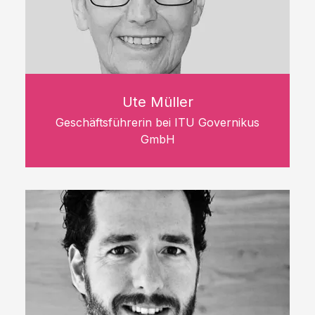
Ute Müller
Geschäftsführerin bei ITU Governikus
GmbH