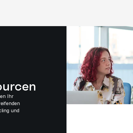
urcen
en Ihr
eifenden
ling und