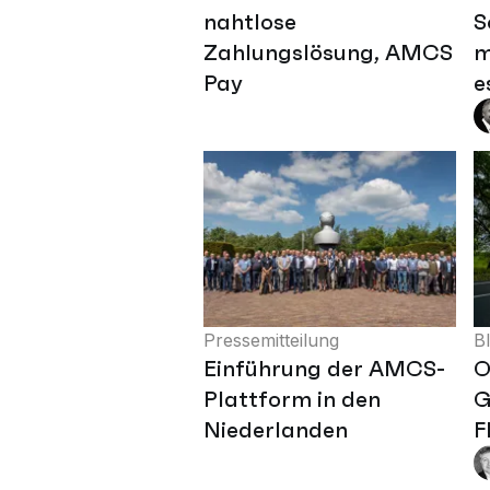
nahtlose
S
Zahlungslösung, AMCS
m
Pay
e
Pressemitteilung
B
Einführung der AMCS-
O
Plattform in den
G
Niederlanden
F