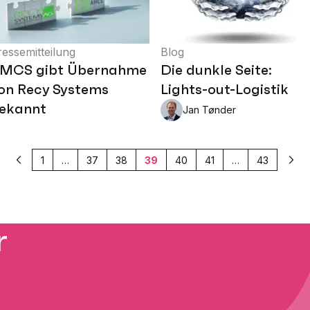
ressemitteilung
Blog
MCS gibt Übernahme
Die dunkle Seite:
on Recy Systems
Lights-out-Logistik
ekannt
Jan Tønder
1
…
37
38
39
40
41
…
43
Vorherige
Wei
r