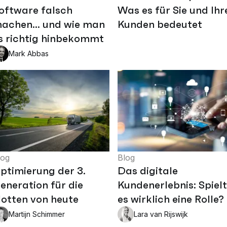
oftware falsch
Was es für Sie und Ihr
achen... und wie man
Kunden bedeutet
s richtig hinbekommt
Mark Abbas
log
Blog
ptimierung der 3.
Das digitale
eneration für die
Kundenerlebnis: Spielt
lotten von heute
es wirklich eine Rolle?
Martijn Schimmer
Lara van Rijswijk