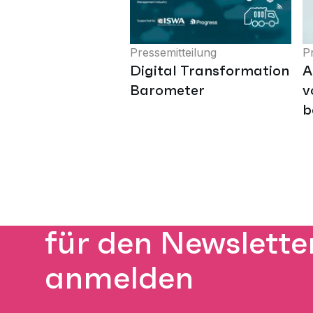
Pressemitteilung
P
Digital Transformation
A
Barometer
v
b
für den Newslette
anmelden