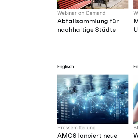
Webinar on Demand
W
Abfallsammlung für
M
nachhaltige Städte
U
Englisch
En
Pressemitteilung
B
AMCS lanciert neue
W