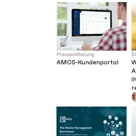
Pressemitteilung
B
AMCS-Kundenportal
W
A
i
r