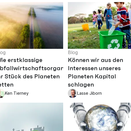
log
Blog
ie erstklassige
Können wir aus den
bfallwirtschaftsorganisationen
Interessen unseres
hr Stück des Planeten
Planeten Kapital
etten
schlagen
Ken Tierney
Lasse Jiborn