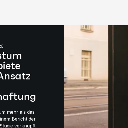
26
stum
biete
Ansatz
haftung
um mehr als das
einem Bericht der
Studie verknüpft