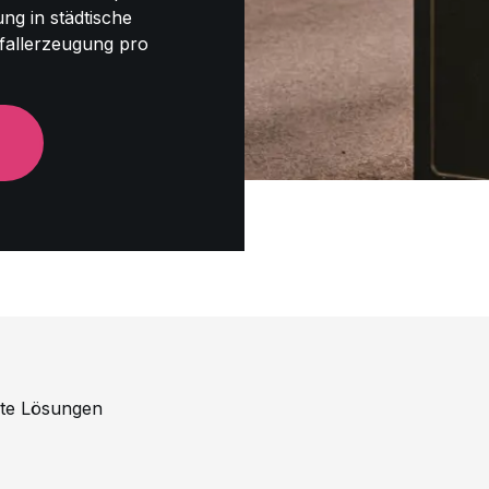
g in städtische
fallerzeugung pro
H
erte Lösungen