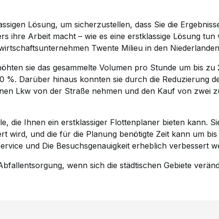
assigen Lösung, um sicherzustellen, dass Sie die Ergebnisse
s ihre Arbeit macht – wie es eine erstklassige Lösung tun
lwirtschaftsunternehmen Twente Milieu in den Niederlanden
öhten sie das gesammelte Volumen pro Stunde um bis zu 
30 %. Darüber hinaus konnten sie durch die Reduzierung d
nen Lkw von der Straße nehmen und den Kauf von zwei z
eile, die Ihnen ein erstklassiger Flottenplaner bieten kann. 
rt wird, und die für die Planung benötigte Zeit kann um bi
service und Die Besuchsgenauigkeit erheblich verbessert w
bfallentsorgung, wenn sich die städtischen Gebiete verän