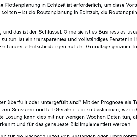
e Flottenplanung in Echtzeit ist erforderlich, um diese Vorte
lten – ist die Routenplanung in Echtzeit, die Routenopt
, und das ist der Schlüssel. Ohne sie ist es Business as usual
 zu tun, ist ein transparentes und vollständiges Fenster in
ie fundierte Entscheidungen auf der Grundlage genauer In
r überfüllt oder untergefüllt sind? Mit der Prognose als T
n von Sensoren und IoT-Geräten, um zu bestimmen, wann C
te Lösung kann dies mit nur wenigen Wochen Daten tun, abe
erkannt und für das genaueste Bild implementiert werden.
osen für die Nachschubzeit von Beständen oder umgekehrt