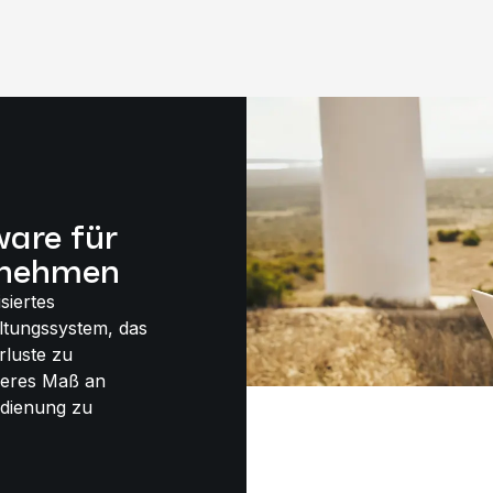
are für
rnehmen
isiertes
tungssystem, das
rluste zu
öheres Maß an
edienung zu