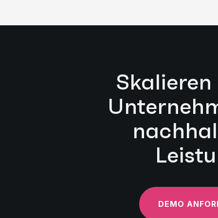
Skalieren 
Unternehm
nachhal
Leist
DEMO ANFOR