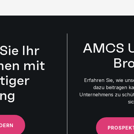
AMCS Uti
Sie Ihr
Br
en mit
tiger
Erfahren Sie, wie un
dazu beitragen k
ung
Unternehmens zu schüt
si
DERN
PROSPEK