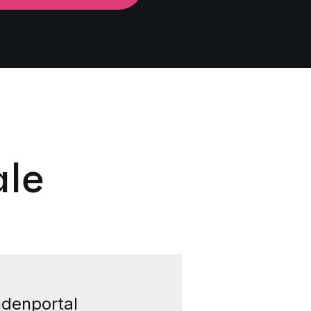
le
denportal