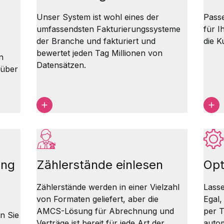
Unser System ist wohl eines der
Passe
umfassendsten Fakturierungssysteme
für 
der Branche und fakturiert und
die K
bewertet jeden Tag Millionen von
n
Datensätzen.
 über
ung
Zählerstände einlesen
Opt
Zählerstände werden in einer Vielzahl
Lasse
von Formaten geliefert, aber die
Egal,
AMCS-Lösung für Abrechnung und
per T
n Sie
Verträge ist bereit für jede Art der
autom