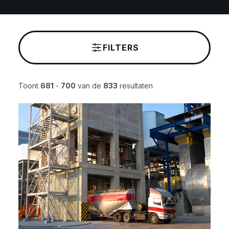
FILTERS
Toont
681
-
700
van de
833
resultaten