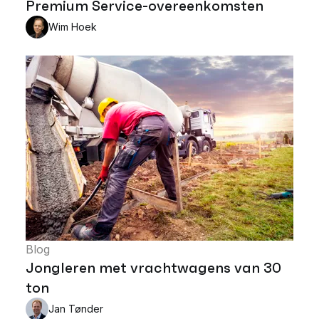
Premium Service-overeenkomsten
Wim Hoek
Blog
Jongleren met vrachtwagens van 30
ton
Jan Tønder