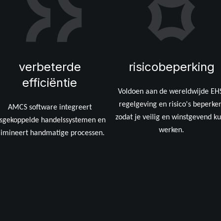
verbeterde
risicobeperking
efficiëntie
Voldoen aan de wereldwijde EH
regelgeving en risico's beperke
AMCS software integreert
zodat je veilig en winstgevend k
osgekoppelde handelssystemen en
werken.
limineert handmatige processen.