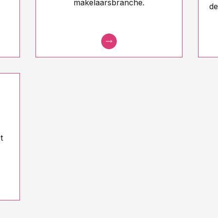
makelaarsbranche.
de
t