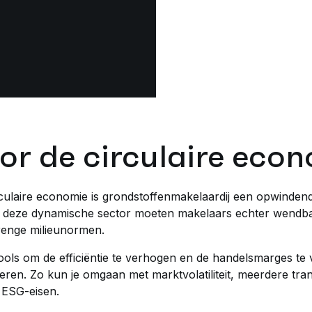
or de circulaire eco
culaire economie is grondstoffenmakelaardij een opwindend
 in deze dynamische sector moeten makelaars echter wendba
renge milieunormen.
tools om de efficiëntie te verhogen en de handelsmarges t
eren. Zo kun je omgaan met marktvolatiliteit, meerdere tr
e ESG-eisen.