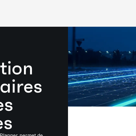
tion
raires
es
es
Planner permet de