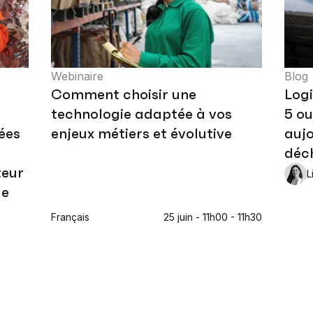
Webinaire
Blog
Comment choisir une
Logi
t
technologie adaptée à vos
5 ou
ées
enjeux métiers et évolutive
aujo
déc
teur
L
ge
Français
25 juin - 11h00 - 11h30