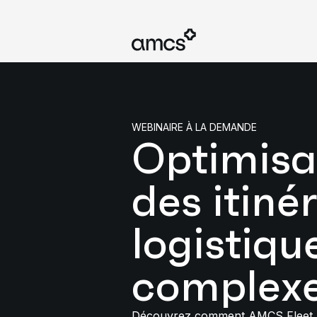
WEBINAIRE À LA DEMANDE
Optimisa
des itiné
logistiqu
complex
Découvrez comment AMCS Fleet 