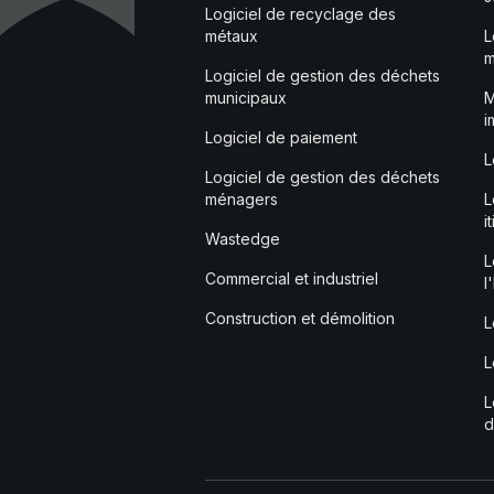
Logiciel de recyclage des
métaux
L
m
Logiciel de gestion des déchets
municipaux
M
i
Logiciel de paiement
L
Logiciel de gestion des déchets
ménagers
L
i
Wastedge
L
Commercial et industriel
l
Construction et démolition
L
L
L
d