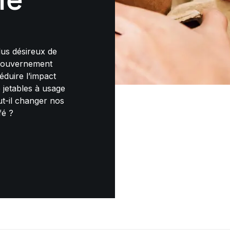
lus désireux de
 gouvernement
éduire l’impact
 jetables à usage
t-il changer nos
fé ?