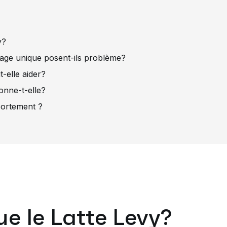
vy?
sage unique posent-ils problème?
t-elle aider?
ionne-t-elle?
ortement ?
ue le Latte Levy?