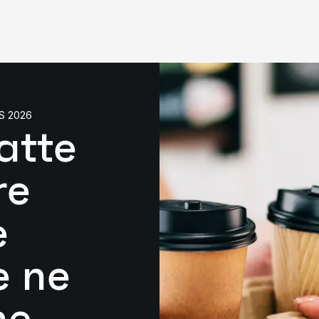
S 2026
atte
re
e
e ne
ne