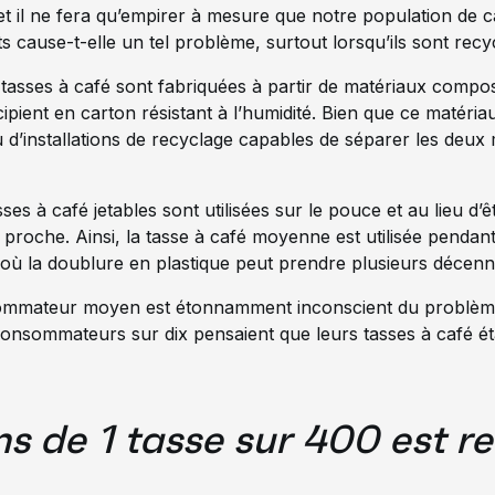
t il ne fera qu’empirer à mesure que notre population de 
s cause-t-elle un tel problème, surtout lorsqu’ils sont recy
 tasses à café sont fabriquées à partir de matériaux comp
écipient en carton résistant à l’humidité. Bien que ce matéri
peu d’installations de recyclage capables de séparer les deux
es à café jetables sont utilisées sur le pouce et au lieu d’ê
s proche. Ainsi, la tasse à café moyenne est utilisée penda
où la doublure en plastique peut prendre plusieurs décen
nsommateur moyen est étonnamment inconscient du problè
onsommateurs sur dix pensaient que leurs tasses à café éta
ns de 1 tasse sur 400 est r