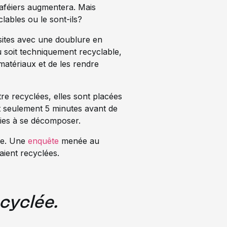
caféiers augmentera. Mais
clables ou le sont-ils?
osites avec une doublure en
au soit techniquement recyclable,
 matériaux et de les rendre
tre recyclées, elles sont placées
nt seulement 5 minutes avant de
nies à se décomposer.
me. Une
enquête
menée au
ient recyclées.
ecyclée.