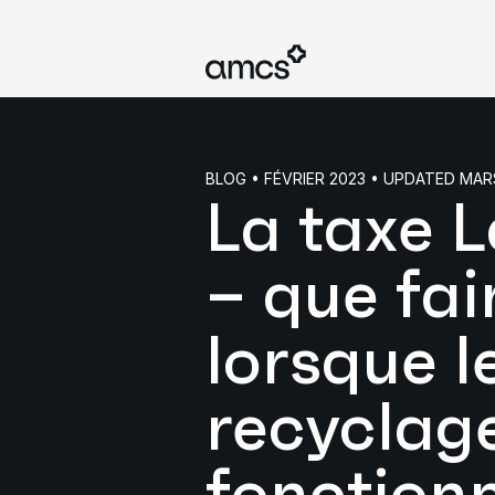
BLOG • FÉVRIER 2023 • UPDATED MAR
La taxe L
– que fai
lorsque l
recyclag
fonction