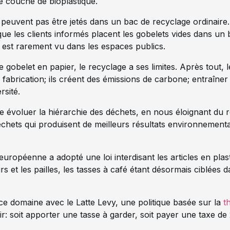
ne couche de bioplastique.
 peuvent pas être jetés dans un bac de recyclage ordinaire.
t que les clients informés placent les gobelets vides dans un
 est rarement vu dans les espaces publics.
gobelet en papier, le recyclage a ses limites. Après tout, l
 fabrication; ils créent des émissions de carbone; entraîner d
rsité.
re évoluer la hiérarchie des déchets, en nous éloignant d
chets qui produisent de meilleurs résultats environnementau
européenne a adopté une loi interdisant les articles en pla
urs et les pailles, les tasses à café étant désormais ciblées
 ce domaine avec le Latte Levy, une politique basée sur la
t
: soit apporter une tasse à garder, soit payer une taxe de 