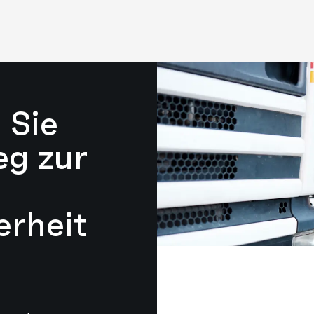
 Sie
eg zur
erheit