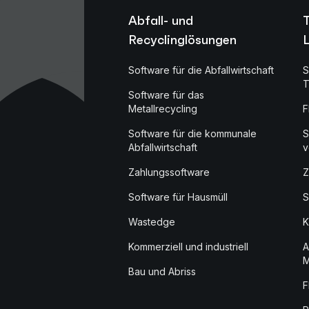
Abfall- und
Recyclinglösungen
L
Software für die Abfallwirtschaft
S
T
Software für das
Metallrecycling
F
Software für die kommunale
S
Abfallwirtschaft
v
Zahlungssoftware
Z
Software für Hausmüll
S
Wastedge
K
Kommerziell und industriell
A
M
Bau und Abriss
F