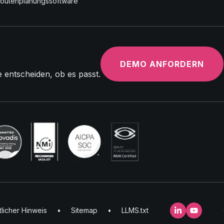
outenplanungssoftware
DEMO ANFORDERN
e entscheiden, ob es passt.
licher Hinweis
•
Sitemap
•
LLMS.txt
LinkedIn
YouTube