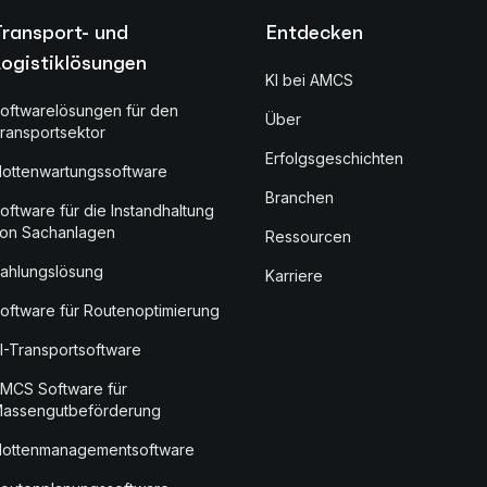
Transport- und
Entdecken
ogistiklösungen
KI bei AMCS
oftwarelösungen für den
Über
ransportsektor
Erfolgsgeschichten
lottenwartungssoftware
Branchen
oftware für die Instandhaltung
on Sachanlagen
Ressourcen
ahlungslösung
Karriere
oftware für Routenoptimierung
I-Transportsoftware
MCS Software für
assengutbeförderung
lottenmanagementsoftware