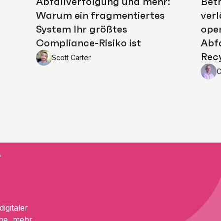
Abfallverfolgung und mehr:
Betr
Warum ein fragmentiertes
verl
System Ihr größtes
oper
Compliance-Risiko ist
Abfa
Rec
Scott Carter
C
-
igitaler
nne, mehr