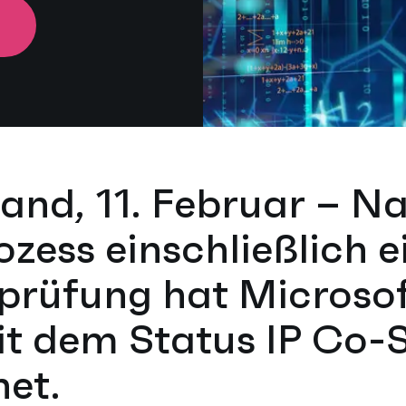
H
rland, 11. Februar – 
ozess einschließlich e
rprüfung hat Microso
t dem Status IP Co-S
et.