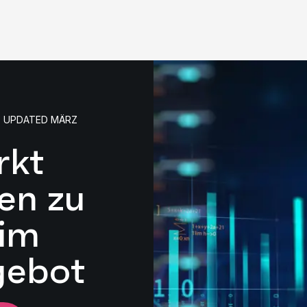
• UPDATED MÄRZ
rkt
en zu
 im
gebot