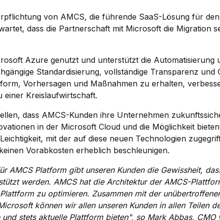
erpflichtung von AMCS, die führende SaaS-Lösung für den 
rtet, dass die Partnerschaft mit Microsoft die Migration s
osoft Azure genutzt und unterstützt die Automatisierung u
gängige Standardisierung, vollständige Transparenz und 
Plattform, Vorhersagen und Maßnahmen zu erhalten, verbess
 einer Kreislaufwirtschaft.
stellen, dass AMCS-Kunden ihre Unternehmen zukunftssich
vationen in der Microsoft Cloud und die Möglichkeit bieten,
 Leichtigkeit, mit der auf diese neuen Technologien zugegri
 keinen Vorabkosten erheblich beschleunigen.
ür AMCS Platform gibt unseren Kunden die Gewissheit, dass
tützt werden. AMCS hat die Architektur der AMCS-Plattform 
-Plattform zu optimieren. Zusammen mit der unübertroffene
osoft können wir allen unseren Kunden in allen Teilen der
re und stets aktuelle Plattform bieten", so Mark Abbas, CM