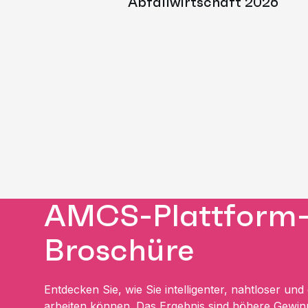
Abfallwirtschaft 2026
AMCS-Plattform
Broschüre
Entdecken Sie, wie Sie intelligenter, nahtloser und d
arbeiten können. Das Ergebnis sind höhere Gewi