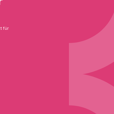
r
t für