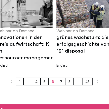
ebinar on Demand
Webinar on Demand
nnovationen in der
grünes wachstum: die
reislaufwirtschaft: KI
erfolgsgeschichte vo
m
121 disposal
essourcenmanagement
glisch
Englisch
1
…
4
5
6
7
8
…
43
Vorherige
Weiter