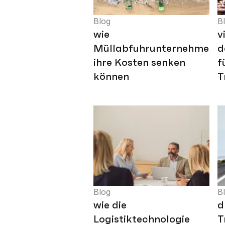
Blog
B
wie
v
Müllabfuhrunternehmen
d
ihre Kosten senken
f
können
T
Blog
B
wie die
d
Logistiktechnologie
T