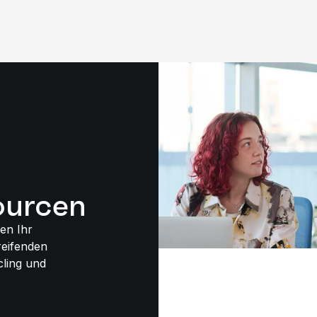
urcen
en Ihr
eifenden
ling und