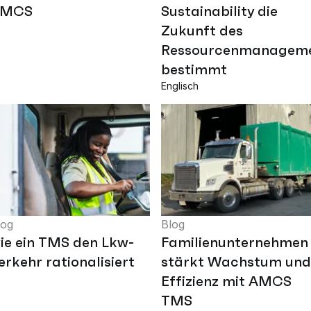
AMCS
Sustainability die
Zukunft des
Ressourcenmanagem
bestimmt
Englisch
log
Blog
ie ein TMS den Lkw-
Familienunternehmen
erkehr rationalisiert
stärkt Wachstum und
stems
Effizienz mit AMCS
TMS