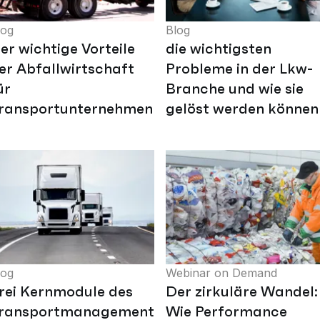
log
Blog
ier wichtige Vorteile
die wichtigsten
er Abfallwirtschaft
Probleme in der Lkw-
ür
Branche und wie sie
ransportunternehmen
gelöst werden können
log
Webinar on Demand
rei Kernmodule des
Der zirkuläre Wandel:
ransportmanagementsystems
Wie Performance