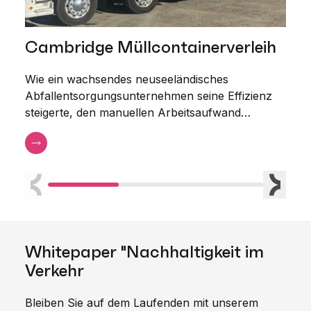
Cambridge Müllcontainerverleih
Bul
Wie ein wachsendes neuseeländisches
AMCS
Abfallentsorgungsunternehmen seine Effizienz
opti
steigerte, den manuellen Arbeitsaufwand
Beri
reduzierte und den Grundstein für einen
besseren Kundenservice legte.
Vorherige
Weiter
Whitepaper "Nachhaltigkeit im
Verkehr
Bleiben Sie auf dem Laufenden mit unserem