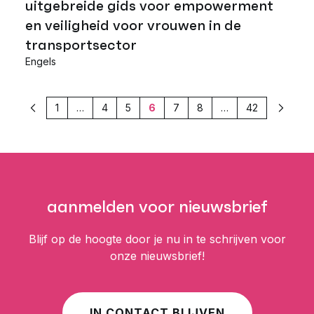
uitgebreide gids voor empowerment
en veiligheid voor vrouwen in de
transportsector
Engels
1
…
4
5
6
7
8
…
42
Vorige
Volge
aanmelden voor nieuwsbrief
Blijf op de hoogte door je nu in te schrijven voor
onze nieuwsbrief!
IN CONTACT BLIJVEN