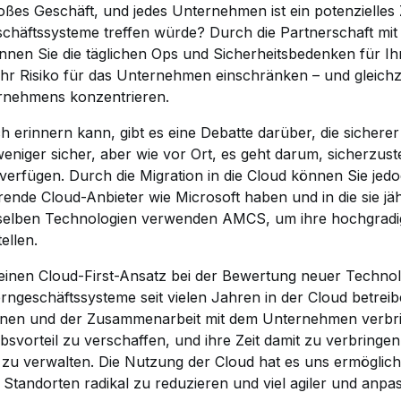
großes Geschäft, und jedes Unternehmen ist ein potenzielles
chäftssysteme treffen würde? Durch die Partnerschaft mi
önnen Sie die täglichen Ops und Sicherheitsbedenken für 
r Risiko für das Unternehmen einschränken – und gleichzei
ernehmens konzentrieren.
h erinnern kann, gibt es eine Debatte darüber, die sicherer 
weniger sicher, aber wie vor Ort, es geht darum, sicherzuste
 verfügen. Durch die Migration in die Cloud können Sie jed
ende Cloud-Anbieter wie Microsoft haben und in die sie jäh
eselben Technologien verwenden AMCS, um ihre hochgradig
ellen.
nen Cloud-First-Ansatz bei der Bewertung neuer Technolog
ngeschäftssysteme seit vielen Jahren in der Cloud betreiben
tionen und der Zusammenarbeit mit dem Unternehmen verbrin
vorteil zu verschaffen, und ihre Zeit damit zu verbringen,
u verwalten. Die Nutzung der Cloud hat es uns ermöglich
n Standorten radikal zu reduzieren und viel agiler und anp