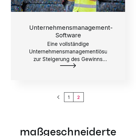
Unternehmensmanagement-
Software
Eine vollständige
Unternehmensmanagementlösung
zur Steigerung des Gewinns
und der Produktivität von
Abfall- und
Recyclingunternehmen.
1
2
Vorherige
maßgeschneiderte