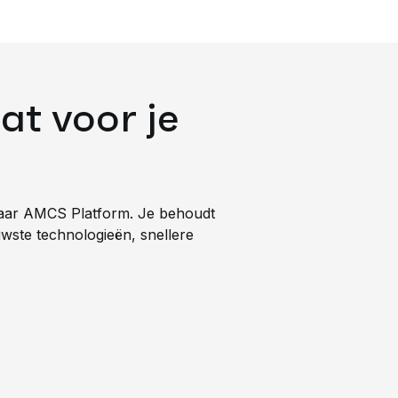
en
rd & eenvoudig
t voor je
 snel te leren
andaardintegraties
naar AMCS Platform. Je behoudt
euwste technologieën, snellere
iseerd voor groei & hoge
apaciteit
an nieuwste eisen