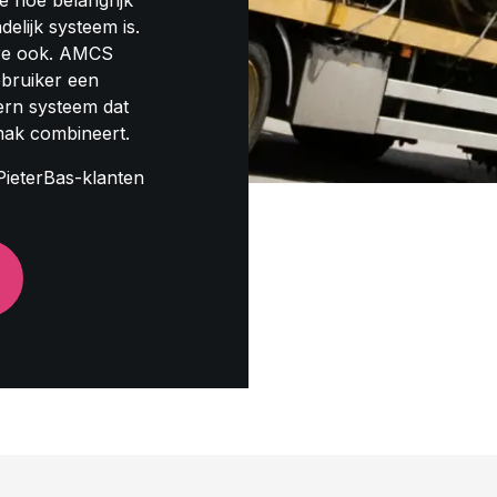
e hoe belangrijk
elijk systeem is.
are ook. AMCS
ebruiker een
rn systeem dat
mak combineert.
ieterBas-klanten