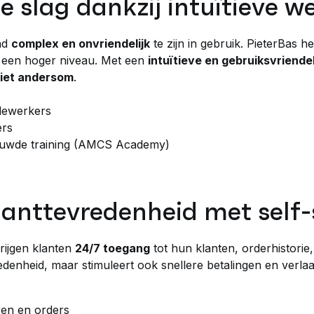
de slag dankzij intuïtieve 
nd
complex en onvriendelijk
te zijn in gebruik. PieterBas h
r een hoger niveau. Met een
intuïtieve en gebruiksvriende
niet andersom
.
dewerkers
ers
bouwde training (AMCS Academy)
klanttevredenheid met self-
rijgen klanten
24/7 toegang
tot hun klanten, orderhistorie
redenheid, maar stimuleert ook snellere betalingen en verla
uren en orders