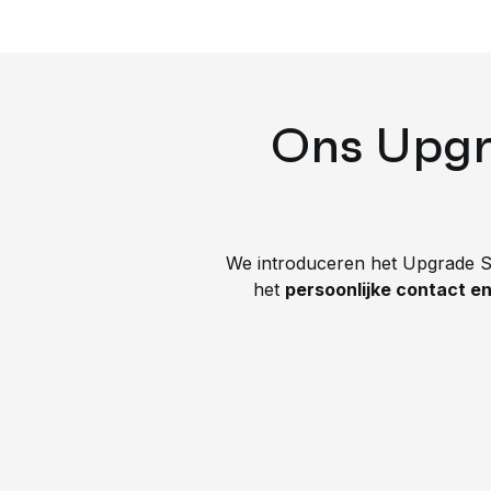
Flexibel prijsbeheer zonder
maatwerk
Cloud-gebaseerd & altijd up-to-
Ons Upgr
date
Gebruiksvriendelijke interface
Uitgebreide
We introduceren het Upgrade S
integratiemogelijkheden
het
persoonlijke contact e
Snelheid & schaalbaarheid
Beveiliging & cyber security