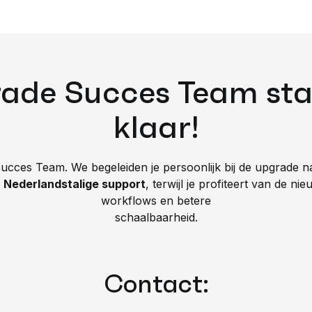
ontwikkeling
⚠️
Beperkt & complex
✅
Geavancee
ade Succes Team staa
❌
✅
⚠️
Verouderd & afhankelijk van key
klaar!
✅
Intuïtief &
users
⚠️
Beperkt en handmatig
✅
API’s & st
ucces Team. We begeleiden je persoonlijk bij de upgrade 
n Nederlandstalige support
, terwijl je profiteert van de ni
✅
Geoptimal
⚠️
Trager bij groei & grotere volumes
workflows en betere
verwerkingsc
schaalbaarheid.
⚠️
Verouderd, minder beschermd
✅
Voldoet a
Contact: