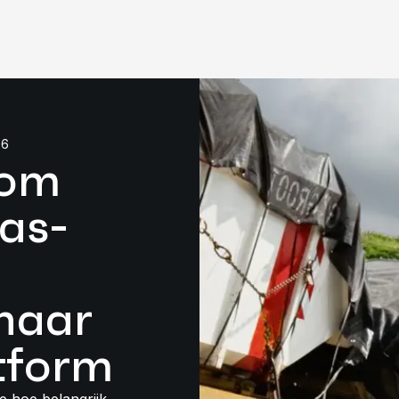
26
 om
Bas-
naar
tform