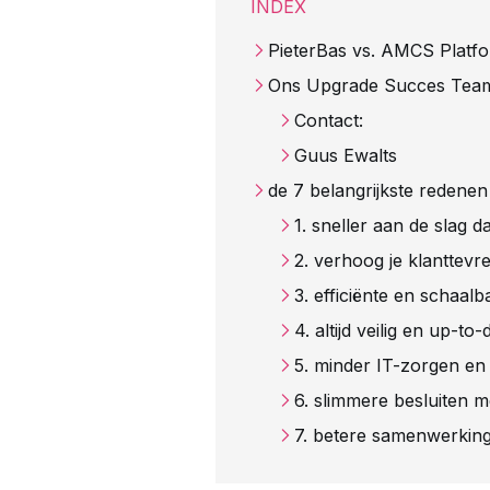
INDEX
PieterBas vs. AMCS Platfo
Ons Upgrade Succes Team s
Contact:
Guus Ewalts
de 7 belangrijkste redene
1. sneller aan de slag d
2. verhoog je klanttevr
3. efficiënte en schaal
4. altijd veilig en up-to
5. minder IT-zorgen en
6. slimmere besluiten me
7. betere samenwerking