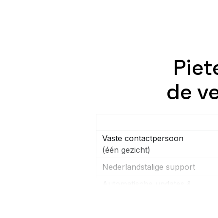
Piet
de v
Vaste contactpersoon
(één gezicht)
Nederlandstalige support
Automatische updates &
verbeteringen
Nieuwe modules & innovaties