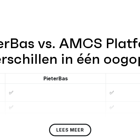
erBas vs. AMCS Plat
erschillen in één oogo
PieterBas
✅
✅
✅
✅
❌
✅
Automatis
LEES MEER
✅
Direct toe
❌