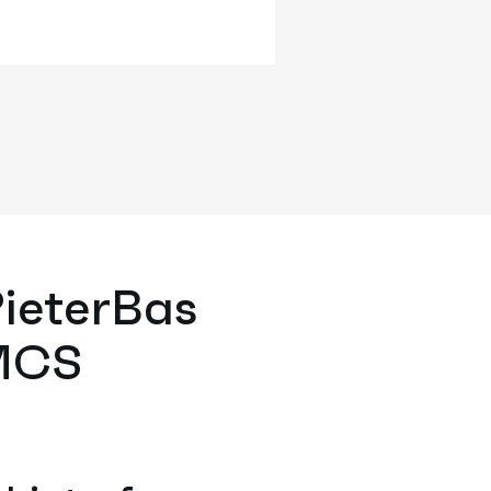
PieterBas
AMCS