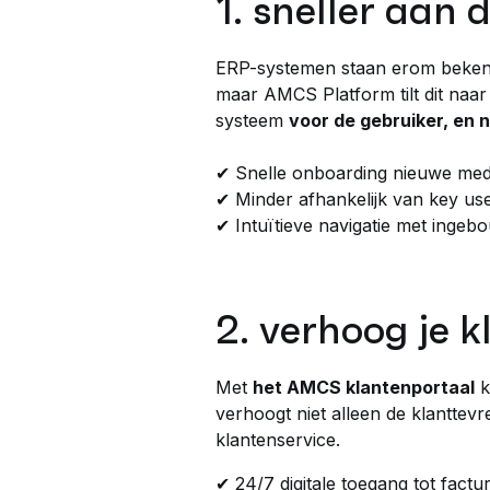
1. sneller aan 
ERP-systemen staan erom beke
maar AMCS Platform tilt dit naa
systeem
voor de gebruiker, en 
✔ Snelle onboarding nieuwe me
✔ Minder afhankelijk van key us
✔ Intuïtieve navigatie met inge
2. verhoog je 
Met
het AMCS klantenportaal
k
verhoogt niet alleen de klanttev
klantenservice.
✔ 24/7 digitale toegang tot fact