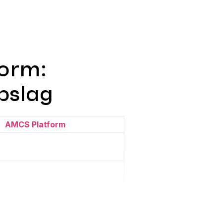
form:
pslag
AMCS Platform
che updates
gang tot nieuwste