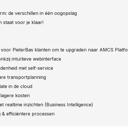
rm: de verschillen in één oogopslag
taat voor je klaar!
n voor PieterBas klanten om te upgraden naar AMCS Platf
ankzij intuïtieve webinterface
edenheid met self-service
bare transportplanning
-date in de cloud
 lagere kosten
t realtime inzichten (Business Intelligence)
 & efficiëntere processen