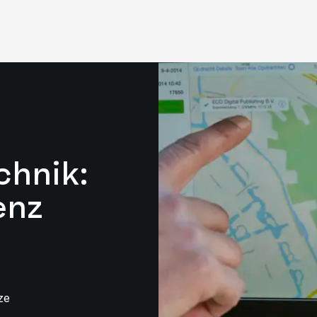
chnik:
enz
ze