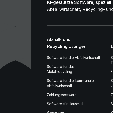
KI-gestützte Software, speziell 
Abfallwirtschaft, Recycling- u
Abfall- und
Recyclinglösungen
L
Software für die Abfallwirtschaft
S
T
Software für das
Metallrecycling
F
Software für die kommunale
S
Abfallwirtschaft
v
Zahlungssoftware
Z
Software für Hausmüll
S
Wastedge
K