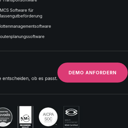
MCS Software für
assengutbeförderung
lottenmanagementsoftware
outenplanungssoftware
DEMO ANFORDERN
e entscheiden, ob es passt.