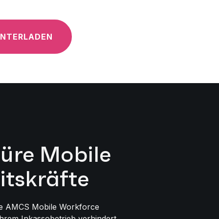
UNTERLADEN
üre Mobile
itskräfte
wie AMCS Mobile Workforce
hrem Inkassobetrieb verhindert