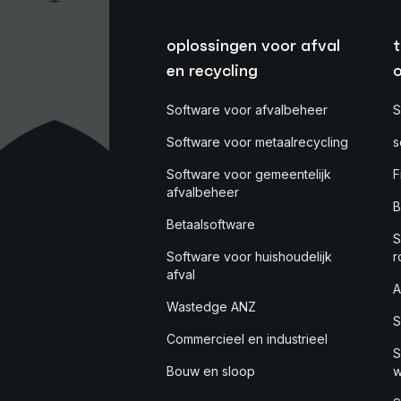
oplossingen voor afval
t
en recycling
Software voor afvalbeheer
S
Software voor metaalrecycling
s
Software voor gemeentelijk
F
afvalbeheer
B
Betaalsoftware
S
Software voor huishoudelijk
r
afval
A
Wastedge ANZ
S
Commercieel en industrieel
S
Bouw en sloop
w