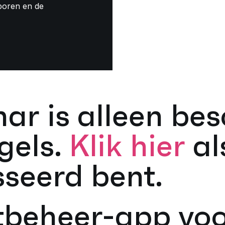
poren en de
nar is alleen be
gels.
Klik hier
al
sseerd bent.
tbeheer-app vo