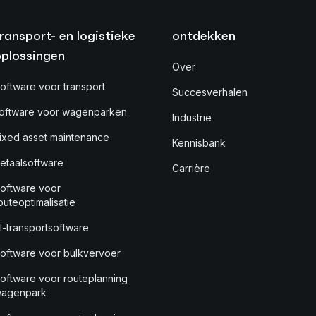
ransport- en logistieke
ontdekken
oplossingen
Over
oftware voor transport
Succesverhalen
oftware voor wagenparken
Industrie
ixed asset maintenance
Kennisbank
etaalsoftware
Carrière
oftware voor
outeoptimalisatie
I-transportsoftware
oftware voor bulkvervoer
oftware voor routeplanning
agenpark