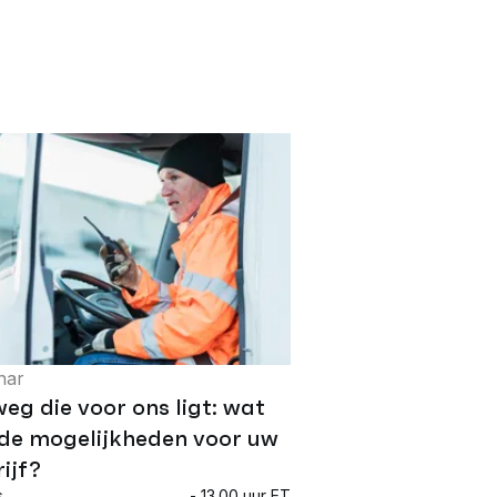
nar
eg die voor ons ligt: wat
 de mogelijkheden voor uw
ijf?
s
- 13.00 uur ET