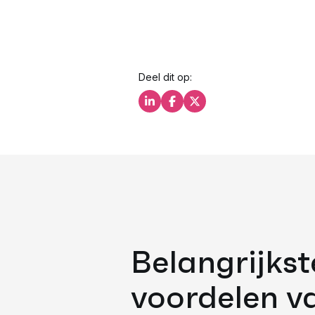
Deel dit op:
Deel dit op LinkedIn
Deel dit op Facebook
Deel dit op X
Belangrijkst
voordelen v