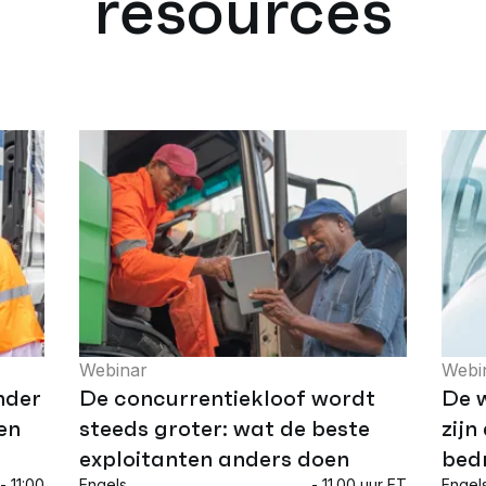
resources
Webinar
Webi
nder
De concurrentiekloof wordt
De w
en
steeds groter: wat de beste
zijn
exploitanten anders doen
bedr
- 11:00
Engels
- 11.00 uur ET
Engel