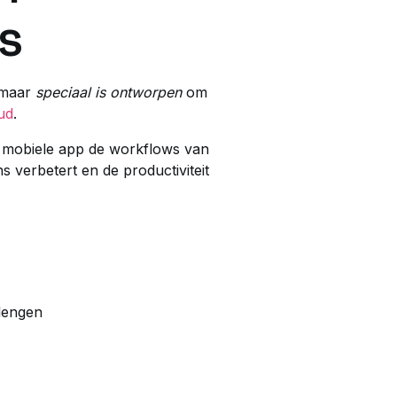
s
 maar
speciaal is ontworpen
om
ud
.
 mobiele app de workflows van
s verbetert en de productiviteit
lengen