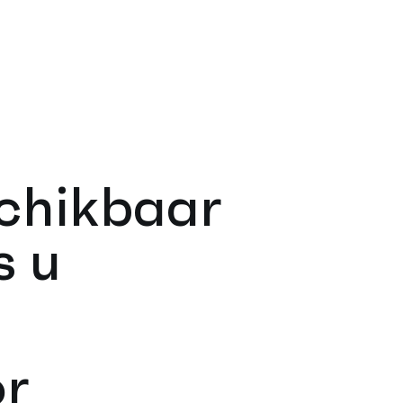
schikbaar
s u
or