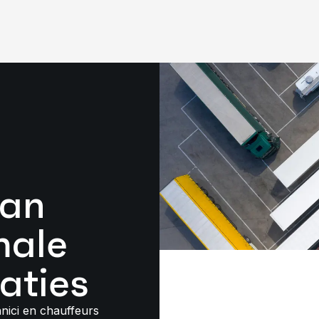
lan
male
aties
nici en chauffeurs