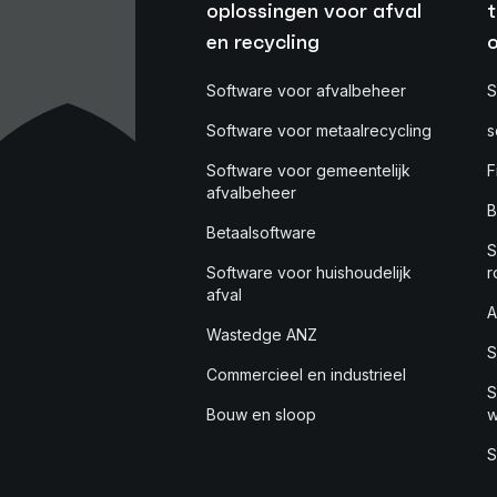
oplossingen voor afval
t
en recycling
Software voor afvalbeheer
S
Software voor metaalrecycling
s
Software voor gemeentelijk
F
afvalbeheer
B
Betaalsoftware
S
Software voor huishoudelijk
r
afval
A
Wastedge ANZ
S
Commercieel en industrieel
S
Bouw en sloop
w
S