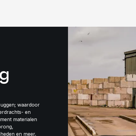
g
ruggen; waardoor
verdrachts- en
ement materialen
prong,
nheden en meer.