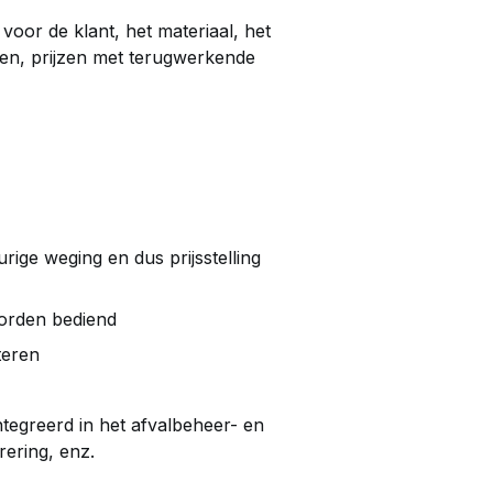
oor de klant, het materiaal, het
aden, prijzen met terugwerkende
ge weging en dus prijsstelling
worden bediend
teren
ntegreerd in het afvalbeheer- en
rering, enz.