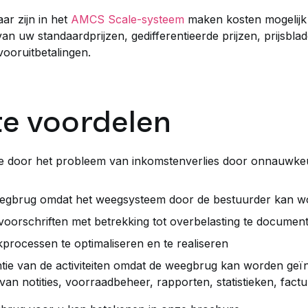
ar zijn in het
AMCS Scale-systeem
maken kosten mogelijk v
van uw standaardprijzen, gedifferentieerde prijzen, prijsbl
vooruitbetalingen.
te voordelen
 door het probleem van inkomstenverlies door onnauwkeuri
 weegbrug omdat het weegsysteem door de bestuurder kan 
voorschriften met betrekking tot overbelasting te documen
rocessen te optimaliseren en te realiseren
ëntie van de activiteiten omdat de weegbrug kan worden geï
n notities, voorraadbeheer, rapporten, statistieken, factu