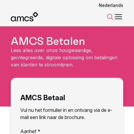
Nederlands
Menu
Zoeken
AMCS Betalen
Lees alles over onze hoogwaardige,
geïntegreerde, digitale oplossing om betalingen
van klanten te stroomlijnen.