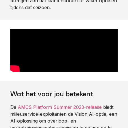
brengen aan dat klantencohort of vaker ophalen
tijdens dat seizoen.
Wat het voor jou betekent
De
AMCS Platform Summer 2023-release
biedt
milieuservice-exploitanten de
Vision AI-optie, een
AI-oplossing om overloop- en
verontreinigingsgebeurtenissen te volgen en te