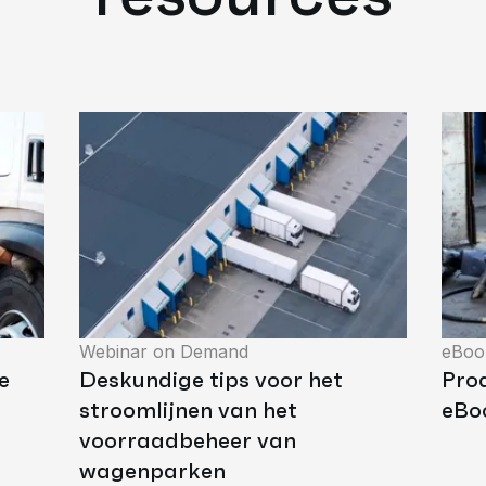
Webinar on Demand
eBoo
e
Deskundige tips voor het
Pro
stroomlijnen van het
eBo
voorraadbeheer van
wagenparken