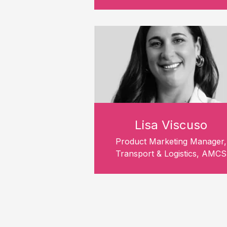
Lisa Viscuso
Product Marketing Manager,
Transport & Logistics, AMCS