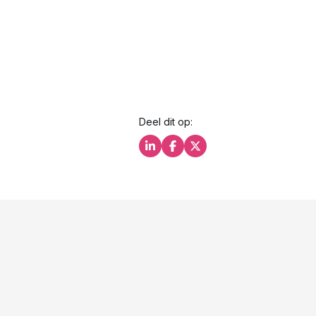
Deel dit op:
Deel dit op LinkedIn
Deel dit op Facebook
Deel dit op X