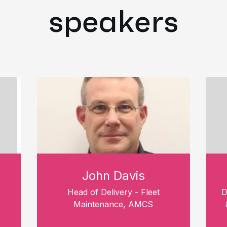
speakers
John Davis
Head of Delivery - Fleet
D
Maintenance, AMCS