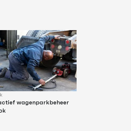
k
actief wagenparkbeheer
ok