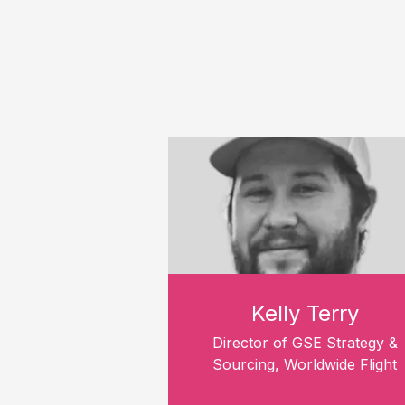
Kelly Terry
Director of GSE Strategy &
Sourcing, Worldwide Flight