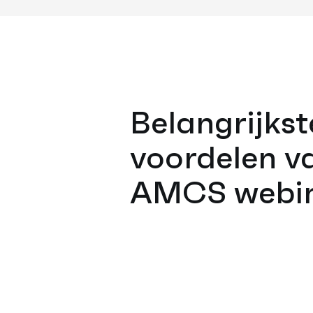
Belangrijkst
voordelen v
AMCS webi