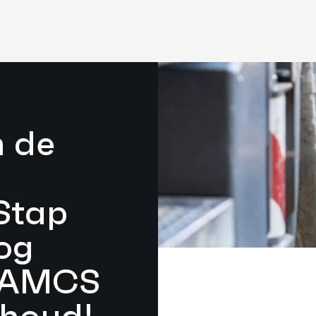
n de
 Stap
og
7/AMCS