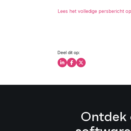
Lees het volledige persbericht o
Deel dit op:
Deel dit op LinkedIn
Deel dit op Facebook
Deel dit op X
Ontdek 