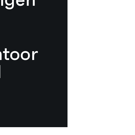
toor
d