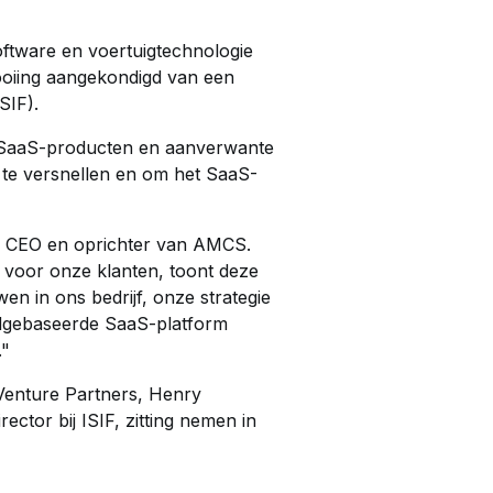
tware en voertuigtechnologie
tooiing aangekondigd van een
SIF).
n SaaS-producten en aanverwante
 te versnellen en om het SaaS-
n, CEO en oprichter van AMCS.
n voor onze klanten, toont deze
en in ons bedrijf, onze strategie
udgebaseerde SaaS-platform
."
 Venture Partners, Henry
ector bij ISIF, zitting nemen in