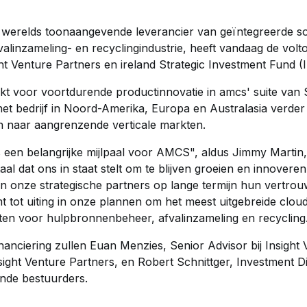
erelds toonaangevende leverancier van geïntegreerde sof
alinzameling- en recyclingindustrie, heeft vandaag de vol
ght Venture Partners en ireland Strategic Investment Fund (I
ikt voor voortdurende productinnovatie in amcs' suite va
et bedrijf in Noord-Amerika, Europa en Australasia verder
n naar aangrenzende verticale markten.
 een belangrijke mijlpaal voor AMCS", aldus Jimmy Marti
al dat ons in staat stelt om te blijven groeien en innovere
n onze strategische partners op lange termijn hun vertrouw
 tot uiting in onze plannen om het meest uitgebreide clo
kten voor hulpbronnenbeheer, afvalinzameling en recycling
anciering zullen Euan Menzies, Senior Advisor bij Insight
nsight Venture Partners, en Robert Schnittger, Investment Dir
nde bestuurders.