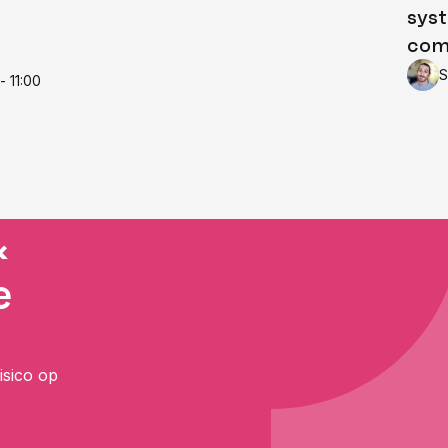
syst
com
S
- 11:00
&
e
isico op