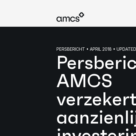
PERSBERICHT • APRIL 2018 • UPDATE
Persberic
AMCS
verzeker
aanzienli
invester