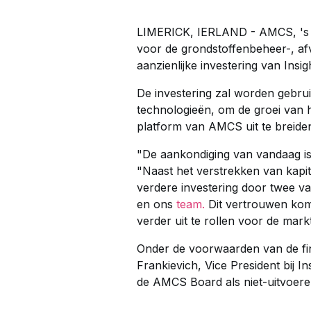
LIMERICK, IERLAND - AMCS, 's w
voor de grondstoffenbeheer-, afv
aanzienlijke investering van Insi
De investering zal worden gebru
technologieën, om de groei van h
platform van AMCS uit te breide
"De aankondiging van vandaag is
"Naast het verstrekken van kapita
verdere investering door twee va
en ons
team.
Dit vertrouwen komt
verder uit te rollen voor de mar
Onder de voorwaarden van de fin
Frankievich, Vice President bij I
de AMCS Board als niet-uitvoere