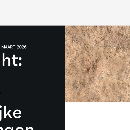
D MAART 2026
ht:
t
jke
ingen