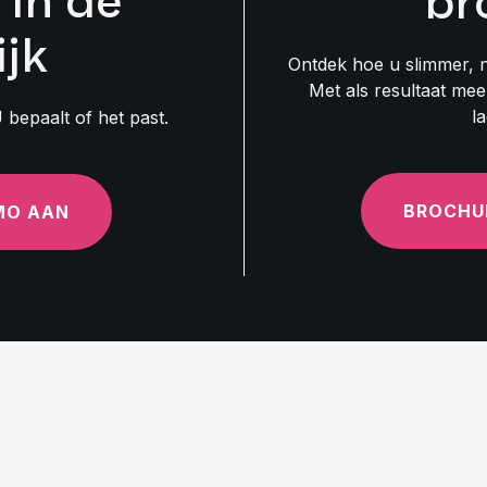
 in de
br
ijk
Ontdek hoe u slimmer, n
Met als resultaat meer
l
U bepaalt of het past.
BROCHU
MO AAN