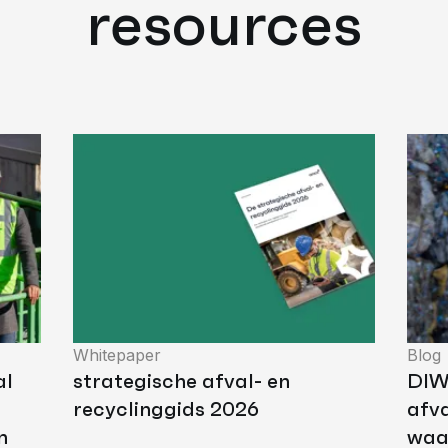
resources
Whitepaper
Blog
al
strategische afval- en
DIW
recyclinggids 2026
afva
n
waa