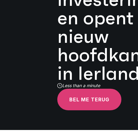
en opent
nieuw
hoofdkan
in Ierlan
Less than a minute
BEL ME TERUG