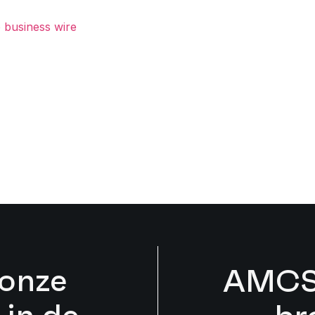
p business wire
onze
AMCS 