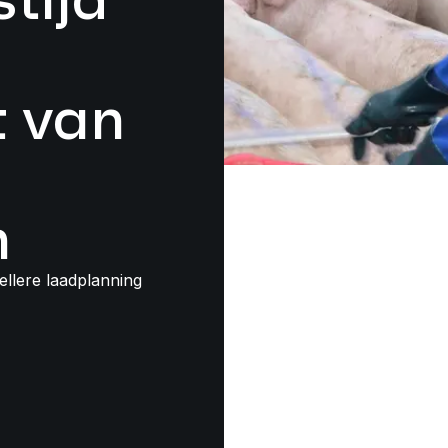
t van
n
llere laadplanning