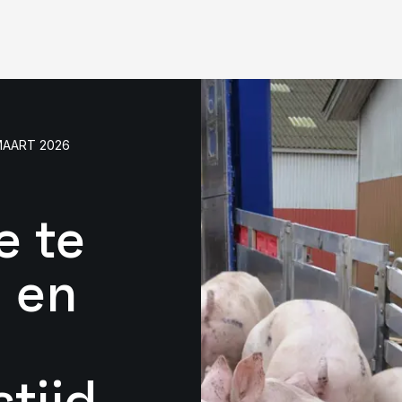
MAART 2026
e te
 en
tijd