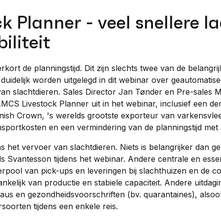
 Planner - veel snellere l
iliteit
rkort de planningstijd. Dit zijn slechts twee van de belang
 duidelijk worden uitgelegd in dit webinar over geautomatis
 van slachtdieren. Sales Director Jan Tønder en Pre-sale
AMCS Livestock Planner uit in het webinar, inclusief een 
ish Crown, 's werelds grootste exporteur van varkensvlees
sportkosten en een vermindering van de planningstijd met
ns het vervoer van slachtdieren. Niets is belangrijker dan g
Svantesson tijdens het webinar. Andere centrale en essen
rpool van pick-ups en leveringen bij slachthuizen en de c
nkelijk van productie en stabiele capaciteit. Andere uitdag
aus en gezondheidsvoorschriften (bv. quarantaines), also
soorten tijdens een enkele reis.