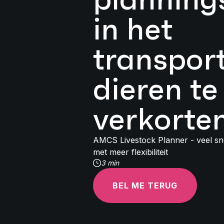
in het
transpor
dieren te
verkorte
AMCS Livestock Planner - veel sne
met meer flexibiliteit
3 min
BEL ME TERUG