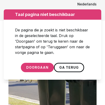
Nederlands
Menu
Zoeken
Taal pagina niet beschikbaar
De pagina die je zoekt is niet beschikbaar
in de geselecteerde taal. Druk op
FILTERS
1
'Doorgaan' om terug te keren naar de
startpagina of op 'Teruggaan' om naar de
vorige pagina te gaan.
Toont
1
-
20
van de
73
resultaten
DOORGAAN
GA TERUG